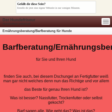
Gefällt dir diese Seite?
Erstelle dir jetzt eine eigene Webseite in nur wenigen Minuten.
—
Der Hundefriseur
—
—
Hundepflege individuell
Ernährungsberatung/Barfberatung für Hunde
Barfberatung/Ernährungsbe
für Sie und Ihren Hund
finden Sie auch, bei diesem Dschungel an Fertigfutter weiß
man gar nicht welches denn nun das Richtige und vor allem
das Beste für genau Ihren Hund ist?
Was ist besser? Nassfutter, Trockenfutter oder selbst
gekocht?
Barf sagen alle. Wie geht das? Was ist das?